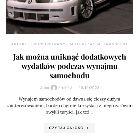
ARTYKUŁ SPONSOROWANY
MOTORYZACJA, TRANSPORT
Jak można uniknąć dodatkowych
wydatków podczas wynajmu
samochodu
Autor
19/10/2022
FINEZA
Wynajem samochodów od dawna się cieszy dużym
zainteresowaniem, bardzo chętnie korzystają z niego zarówno
zwykli turyści, jak też…
CZYTAJ CAŁOŚĆ