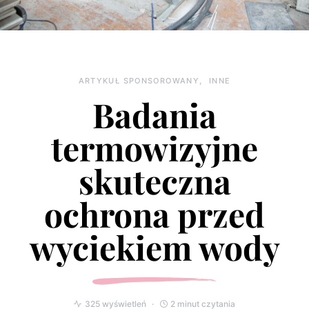
ARTYKUŁ SPONSOROWANY
INNE
Badania
termowizyjne
skuteczna
ochrona przed
wyciekiem wody
325 wyświetleń
2 minut czytania