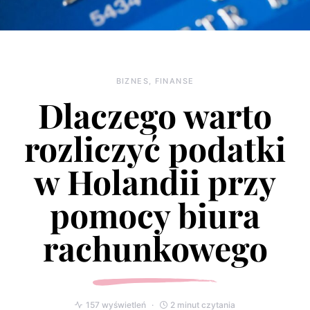
BIZNES, FINANSE
Dlaczego warto
rozliczyć podatki
w Holandii przy
pomocy biura
rachunkowego
157 wyświetleń
2 minut czytania