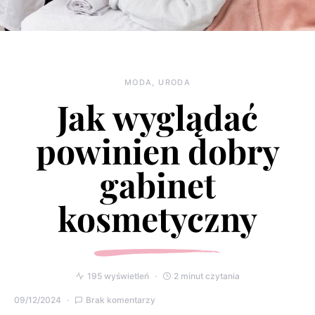
MODA, URODA
Jak wyglądać
powinien dobry
gabinet
kosmetyczny
195 wyświetleń
2 minut czytania
09/12/2024
Brak komentarzy