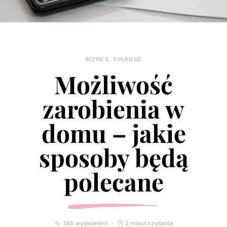
BIZNES, FINANSE
Możliwość
zarobienia w
domu – jakie
sposoby będą
polecane
185 wyświetleń
2 minut czytania