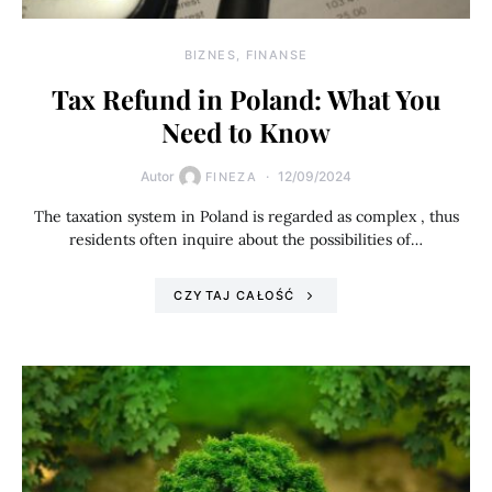
BIZNES, FINANSE
Tax Refund in Poland: What You
Need to Know
Autor
12/09/2024
FINEZA
The taxation system in Poland is regarded as complex , thus
residents often inquire about the possibilities of…
CZYTAJ CAŁOŚĆ