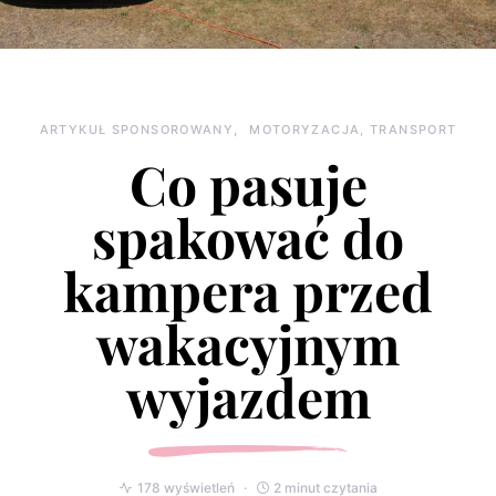
ARTYKUŁ SPONSOROWANY
MOTORYZACJA, TRANSPORT
Co pasuje
spakować do
kampera przed
wakacyjnym
wyjazdem
178 wyświetleń
2 minut czytania