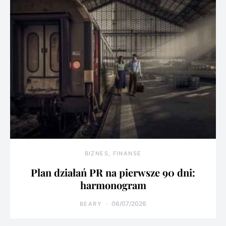
BIZNES, FINANSE
Plan działań PR na pierwsze 90 dni:
harmonogram
06/07/2026
BEARY