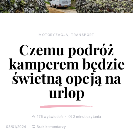
MOTORYZACJA, TRANSPORT
Czemu podróż
kamperem będzie
świetną opcją na
urlop
175 wyświetleń
2 minut czytania
03/01/2024
Brak komentarzy