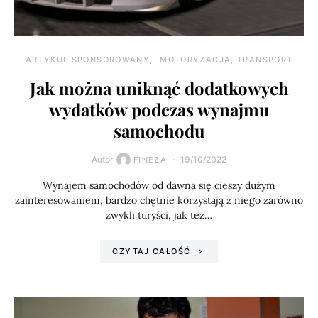
ARTYKUŁ SPONSOROWANY
MOTORYZACJA, TRANSPORT
Jak można uniknąć dodatkowych
wydatków podczas wynajmu
samochodu
Autor
19/10/2022
FINEZA
Wynajem samochodów od dawna się cieszy dużym
zainteresowaniem, bardzo chętnie korzystają z niego zarówno
zwykli turyści, jak też…
CZYTAJ CAŁOŚĆ