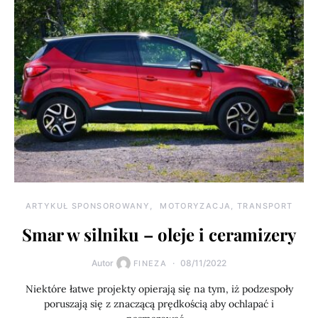
ARTYKUŁ SPONSOROWANY
MOTORYZACJA, TRANSPORT
Smar w silniku – oleje i ceramizery
Autor
08/11/2022
FINEZA
Niektóre łatwe projekty opierają się na tym, iż podzespoły
poruszają się z znaczącą prędkością aby ochlapać i