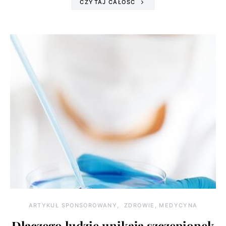
CZYTAJ CAŁOŚĆ
ARTYKUŁ SPONSOROWANY
ZDROWIE, MEDYCYNA
Dlaczego ludzie unikają szczepionek