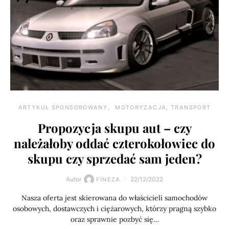
ARTYKUŁ SPONSOROWANY
MOTORYZACJA, TRANSPORT
Propozycja skupu aut – czy
należałoby oddać czterokołowiec do
skupu czy sprzedać sam jeden?
Autor
22/12/2022
FINEZA
Nasza oferta jest skierowana do właścicieli samochodów
osobowych, dostawczych i ciężarowych, którzy pragną szybko
oraz sprawnie pozbyć się…