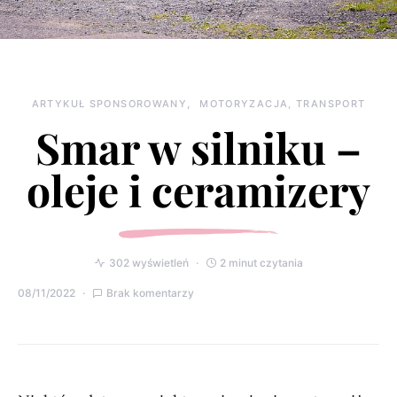
ARTYKUŁ SPONSOROWANY
MOTORYZACJA, TRANSPORT
Smar w silniku –
oleje i ceramizery
302 wyświetleń
2 minut czytania
08/11/2022
Brak komentarzy