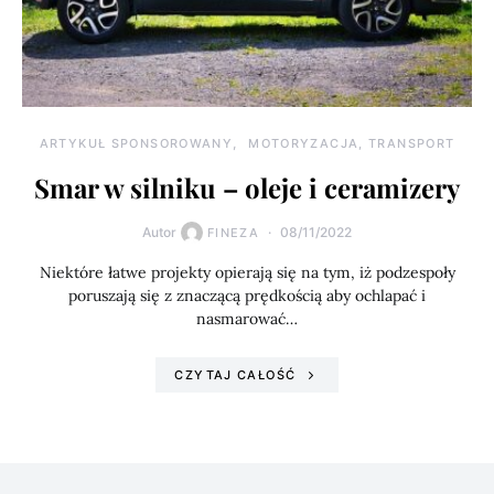
ARTYKUŁ SPONSOROWANY
MOTORYZACJA, TRANSPORT
Smar w silniku – oleje i ceramizery
Autor
08/11/2022
FINEZA
Niektóre łatwe projekty opierają się na tym, iż podzespoły
poruszają się z znaczącą prędkością aby ochlapać i
nasmarować…
CZYTAJ CAŁOŚĆ