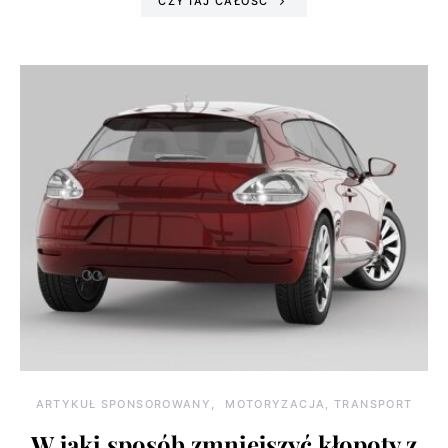
CZYTAJ CAŁOŚĆ
ARTYKUŁ SPONSOROWANY
MOTORYZACJA, TRANSPORT
W jaki sposób zmniejszyć kłopoty z