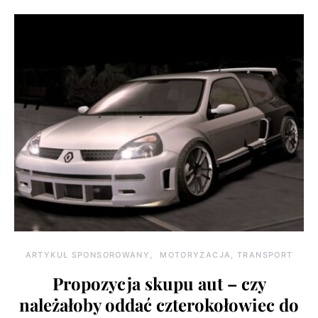
ARTYKUŁ SPONSOROWANY
MOTORYZACJA, TRANSPORT
Propozycja skupu aut – czy
należałoby oddać czterokołowiec do