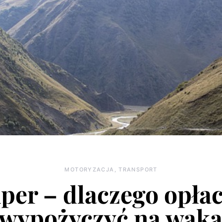
MOTORYZACJA, TRANSPORT
er – dlaczego opłac
 wypożyczyć na waka