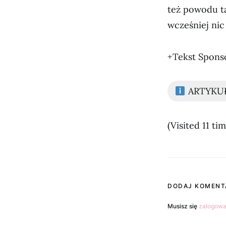
też powodu ta
wcześniej nic
+Tekst Spon
ARTYKU
(Visited 11 tim
DODAJ KOMENT
Musisz się
zalogow