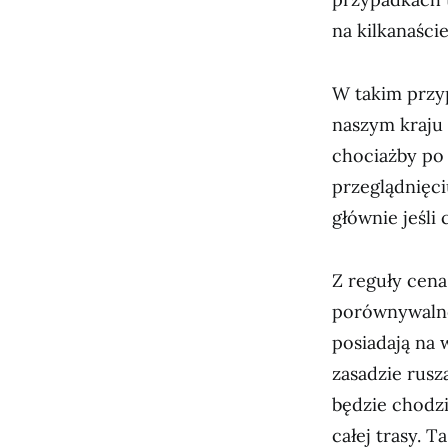
na kilkanaście
W takim przyp
naszym kraju
chociażby po
przeglądnięc
głównie jeśli 
Z reguły cena
porównywalne
posiadają na
zasadzie rusz
będzie chodzi
całej trasy. T