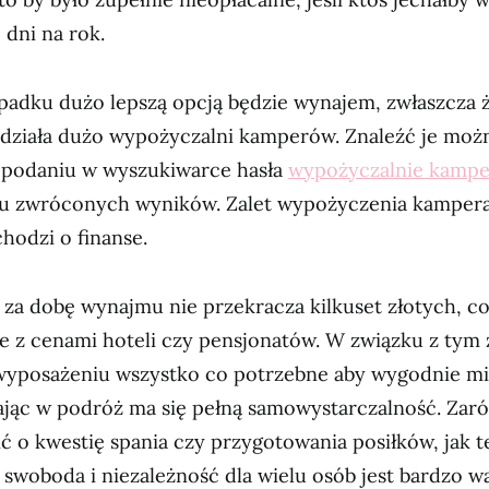
 dni na rok.
adku dużo lepszą opcją będzie wynajem, zwłaszcza ż
 działa dużo wypożyczalni kamperów. Znaleźć je moż
 podaniu w wyszukiwarce hasła
wypożyczalnie kamp
iu zwróconych wyników. Zalet wypożyczenia kampera 
chodzi o finanse.
 za dobę wynajmu nie przekracza kilkuset złotych, co
 z cenami hoteli czy pensjonatów. W związku z tym
 wyposażeniu wszystko co potrzebne aby wygodnie mi
ając w podróż ma się pełną samowystarczalność. Zaró
ć o kwestię spania czy przygotowania posiłków, jak 
a swoboda i niezależność dla wielu osób jest bardzo wa