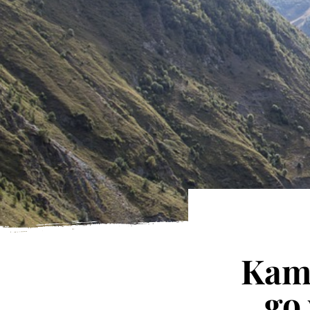
Kamp
go