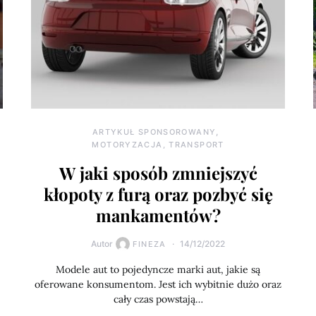
ARTYKUŁ SPONSOROWANY
MOTORYZACJA, TRANSPORT
W jaki sposób zmniejszyć
kłopoty z furą oraz pozbyć się
mankamentów?
Autor
14/12/2022
FINEZA
Modele aut to pojedyncze marki aut, jakie są
oferowane konsumentom. Jest ich wybitnie dużo oraz
cały czas powstają…