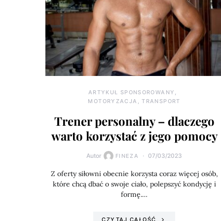
ARTYKUŁ SPONSOROWANY
MOTORYZACJA, TRANSPORT
Trener personalny – dlaczego
warto korzystać z jego pomocy
Autor
07/03/2023
FINEZA
Z oferty siłowni obecnie korzysta coraz więcej osób,
które chcą dbać o swoje ciało, polepszyć kondycję i
formę.…
CZYTAJ CAŁOŚĆ