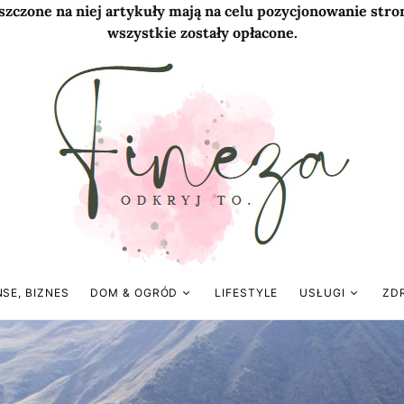
szczone na niej artykuły mają na celu pozycjonowanie str
wszystkie zostały opłacone.
NSE, BIZNES
DOM & OGRÓD
LIFESTYLE
USŁUGI
ZD