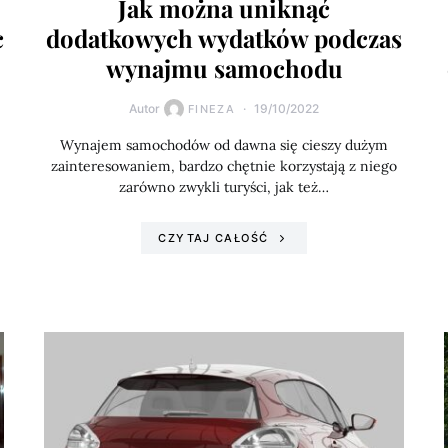
Jak można uniknąć
c
dodatkowych wydatków podczas
wynajmu samochodu
Autor
19/10/2022
FINEZA
Wynajem samochodów od dawna się cieszy dużym
zainteresowaniem, bardzo chętnie korzystają z niego
zarówno zwykli turyści, jak też…
CZYTAJ CAŁOŚĆ