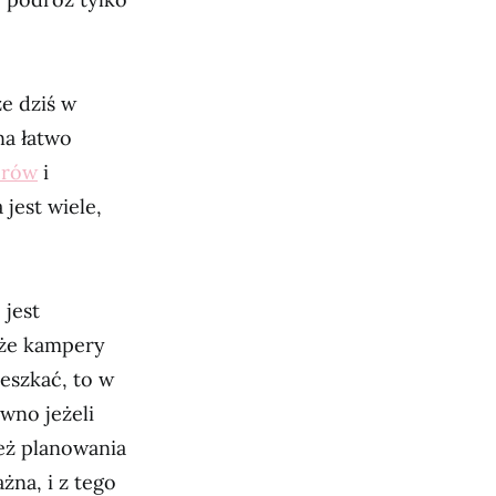
e dziś w
na łatwo
erów
i
jest wiele,
 jest
 że kampery
eszkać, to w
wno jeżeli
też planowania
żna, i z tego