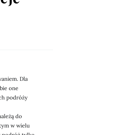
waniem. Dla
obie one
ich podróży
należą do
 tym w wielu
w podróż tylko