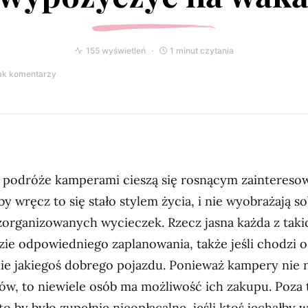
155 wyświetleń
1 minut czytania
ak komentarzy
k podróże kamperami cieszą się rosnącym zaintereso
by wręcz to się stało stylem życia, i nie wyobrażają s
zorganizowanych wycieczek. Rzecz jasna każda z tak
ie odpowiedniego zaplanowania, także jeśli chodzi o
ie jakiegoś dobrego pojazdu. Ponieważ kampery nie 
ów, to niewiele osób ma możliwość ich zakupu. Poza
o by było zupełnie nieopłacalne, jeśli ktoś jechałby 