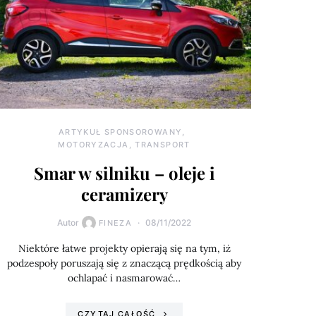
ARTYKUŁ SPONSOROWANY
MOTORYZACJA, TRANSPORT
Smar w silniku – oleje i
ceramizery
Autor
08/11/2022
FINEZA
Niektóre łatwe projekty opierają się na tym, iż
podzespoły poruszają się z znaczącą prędkością aby
ochlapać i nasmarować…
CZYTAJ CAŁOŚĆ