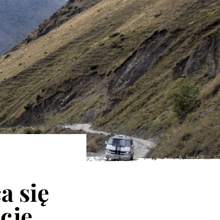
a się
cje