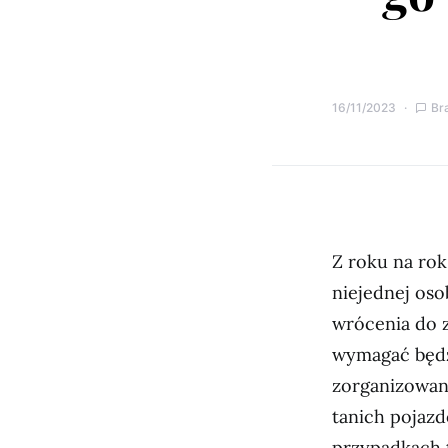
16/11/2023
Br
Z roku na ro
niejednej oso
wrócenia do 
wymagać będz
zorganizowan
tanich pojazd
przypadkach t