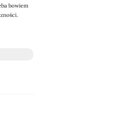
zeba bowiem
zności.