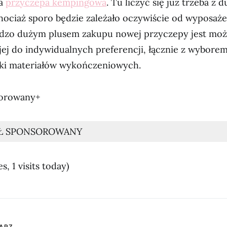
wa
przyczepa kempingowa
. Tu liczyć się już trzeba z
ociaż sporo będzie zależało oczywiście od wyposażen
rdzo dużym plusem zakupu nowej przyczepy jest moż
ej do indywidualnych preferencji, łącznie z wybore
yki materiałów wykończeniowych.
sorowany+
Ł SPONSOROWANY
s, 1 visits today)
ARZ