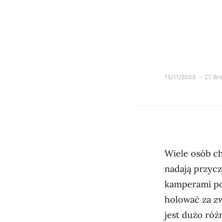
15/11/2023
Br
Wiele osób ch
nadają przyc
kamperami pos
holować za 
jest dużo róż