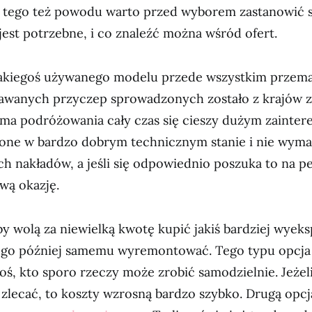
 tego też powodu warto przed wyborem zastanowić s
jest potrzebne, i co znaleźć można wśród ofert.
akiegoś używanego modelu przede wszystkim przema
awanych przyczep sprowadzonych zostało z krajów 
rma podróżowania cały czas się cieszy dużym zainte
 one w bardzo dobrym technicznym stanie i nie wyma
h nakładów, a jeśli się odpowiednio poszuka to na pe
awą okazję.
y wolą za niewielką kwotę kupić jakiś bardziej wyek
i go później samemu wyremontować. Tego typu opcja 
oś, kto sporo rzeczy może zrobić samodzielnie. Jeżel
 zlecać, to koszty wzrosną bardzo szybko. Drugą opcją