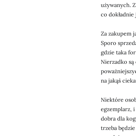
używanych. Z
co dokładnie 
Za zakupem j
Sporo sprzed
gdzie taka fo
Nierzadko są
poważniejszyc
na jakąś ciek
Niektóre osob
egzemplarz, 
dobra dla kog
trzeba będzie