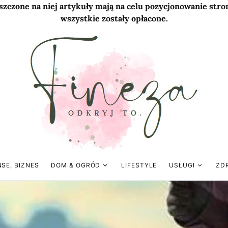
szczone na niej artykuły mają na celu pozycjonowanie str
wszystkie zostały opłacone.
NSE, BIZNES
DOM & OGRÓD
LIFESTYLE
USŁUGI
ZD