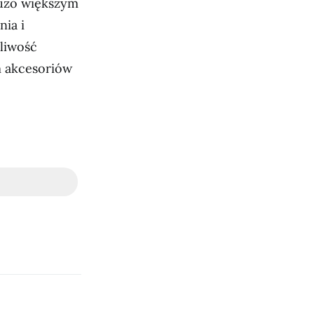
 dużo większym
ia i
liwość
m akcesoriów