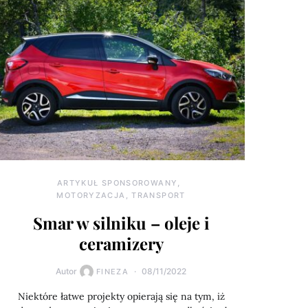
ARTYKUŁ SPONSOROWANY
MOTORYZACJA, TRANSPORT
Smar w silniku – oleje i
ceramizery
Autor
08/11/2022
FINEZA
Niektóre łatwe projekty opierają się na tym, iż