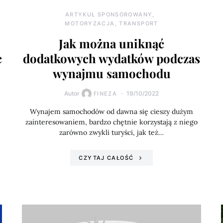
ARTYKUŁ SPONSOROWANY
MOTORYZACJA, TRANSPORT
Jak można uniknąć
c
dodatkowych wydatków podczas
wynajmu samochodu
Autor
19/10/2022
FINEZA
Wynajem samochodów od dawna się cieszy dużym
zainteresowaniem, bardzo chętnie korzystają z niego
zarówno zwykli turyści, jak też…
CZYTAJ CAŁOŚĆ