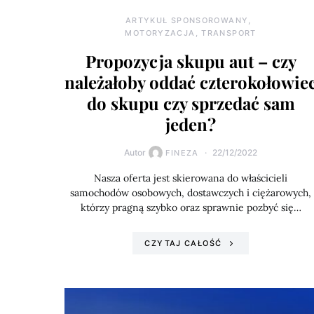
ARTYKUŁ SPONSOROWANY
MOTORYZACJA, TRANSPORT
Propozycja skupu aut – czy
należałoby oddać czterokołowie
do skupu czy sprzedać sam
jeden?
Autor
22/12/2022
FINEZA
Nasza oferta jest skierowana do właścicieli
samochodów osobowych, dostawczych i ciężarowych,
którzy pragną szybko oraz sprawnie pozbyć się…
CZYTAJ CAŁOŚĆ