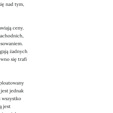
ię nad tym,
wiają ceny.
zachodnich,
resowaniem.
gają żadnych
wno się trafi
sploatowany
jest jednak
i wszystko
 jest