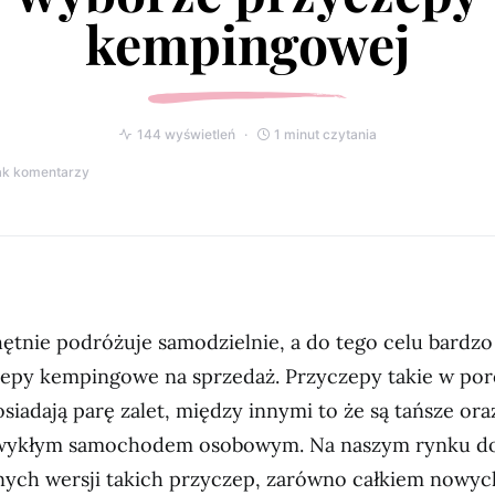
kempingowej
144 wyświetleń
1 minut czytania
ak komentarzy
ętnie podróżuje samodzielnie, a do tego celu bardzo
zepy kempingowe na sprzedaż. Przyczepy takie w po
iadają parę zalet, między innymi to że są tańsze ora
zwykłym samochodem osobowym. Na naszym rynku d
nych wersji takich przyczep, zarówno całkiem nowych