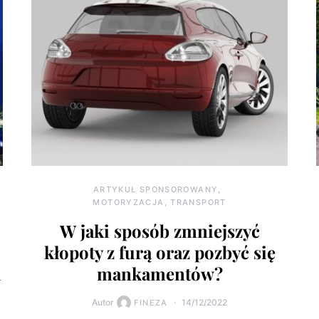
ARTYKUŁ SPONSOROWANY
MOTORYZACJA, TRANSPORT
W jaki sposób zmniejszyć
kłopoty z furą oraz pozbyć się
u
mankamentów?
Autor
14/12/2022
FINEZA