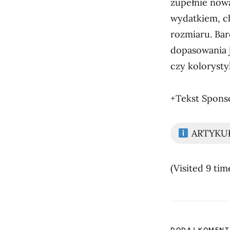
zupełnie no
wydatkiem, ch
rozmiaru. Ba
dopasowania j
czy koloryst
+Tekst Spon
ARTYKU
(Visited 9 time
DODAJ KOMENT