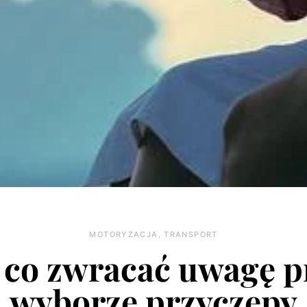
MOTORYZACJA, TRANSPORT
 co zwracać uwagę p
wyborze przyczepy