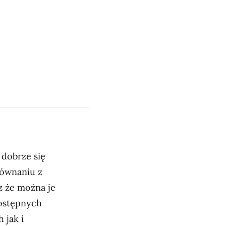
 dobrze się
równaniu z
z że można je
ostępnych
 jak i