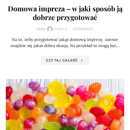
Domowa impreza – w jaki sposób ją
dobrze przygotować
Autor
07/09/2023
FINEZA
Na to, żeby przygotować jakąś domową imprezę, zawsze
znajdzie się jakaś dobra okazja. Na przykład to mogą być…
CZYTAJ CAŁOŚĆ