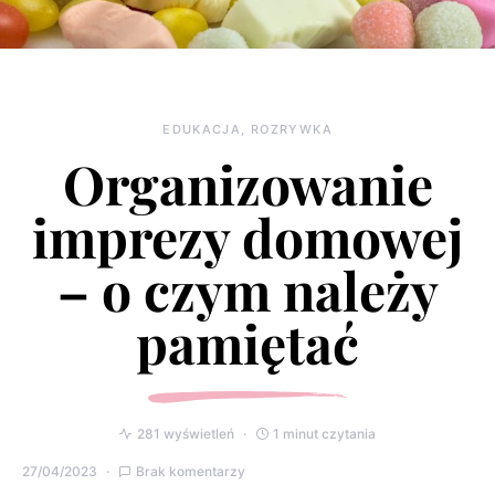
EDUKACJA, ROZRYWKA
Organizowanie
imprezy domowej
– o czym należy
pamiętać
281 wyświetleń
1 minut czytania
27/04/2023
Brak komentarzy