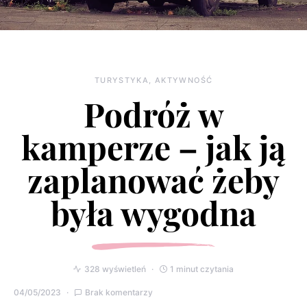
TURYSTYKA, AKTYWNOŚĆ
Podróż w
kamperze – jak ją
zaplanować żeby
była wygodna
328 wyświetleń
1 minut czytania
04/05/2023
Brak komentarzy