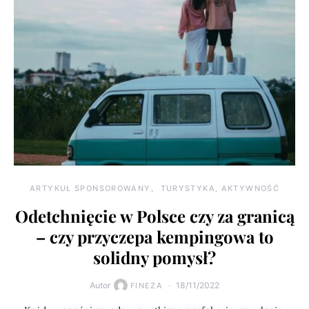
ARTYKUŁ SPONSOROWANY
TURYSTYKA, AKTYWNOŚĆ
Odetchnięcie w Polsce czy za granicą
– czy przyczepa kempingowa to
solidny pomysł?
Autor
18/11/2022
FINEZA