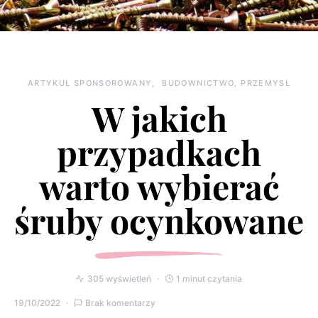
ARTYKUŁ SPONSOROWANY
BUDOWNICTWO, PRZEMYSŁ
W jakich
przypadkach
warto wybierać
śruby ocynkowane
305 wyświetleń
1 minut czytania
19/10/2022
Brak komentarzy