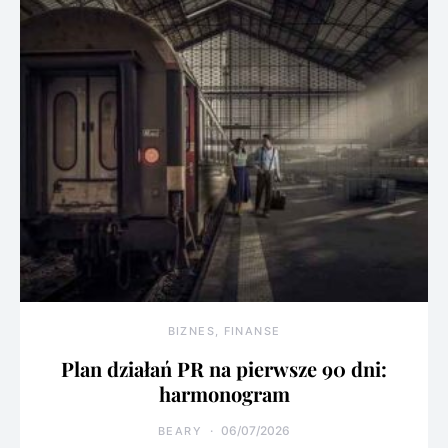
BIZNES, FINANSE
Plan działań PR na pierwsze 90 dni:
harmonogram
06/07/2026
BEARY