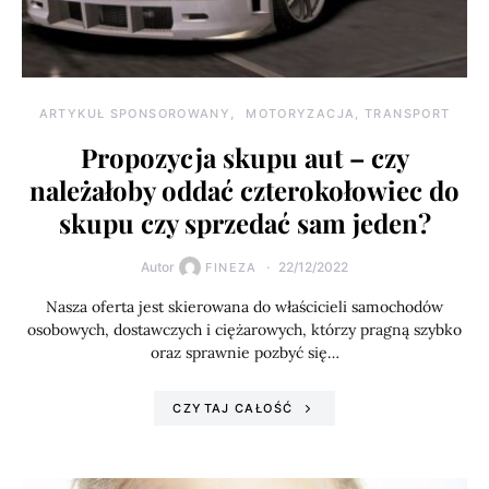
ARTYKUŁ SPONSOROWANY
MOTORYZACJA, TRANSPORT
Propozycja skupu aut – czy
należałoby oddać czterokołowiec do
skupu czy sprzedać sam jeden?
Autor
22/12/2022
FINEZA
Nasza oferta jest skierowana do właścicieli samochodów
osobowych, dostawczych i ciężarowych, którzy pragną szybko
oraz sprawnie pozbyć się…
CZYTAJ CAŁOŚĆ