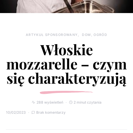
ARTYKUŁ SPONSOROWANY
DOM, OGRÓD
Włoskie
mozzarelle – czym
się charakteryzują
288 wyświetleń
2 minut czytania
10/02/2023
Brak komentarzy