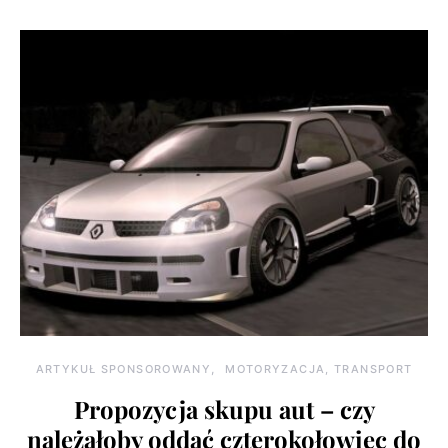
ARTYKUŁ SPONSOROWANY
MOTORYZACJA, TRANSPORT
Propozycja skupu aut – czy
należałoby oddać czterokołowiec do