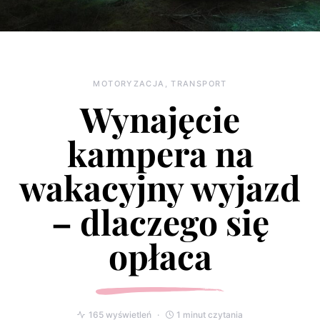
MOTORYZACJA, TRANSPORT
Wynajęcie
kampera na
wakacyjny wyjazd
– dlaczego się
opłaca
165 wyświetleń
1 minut czytania