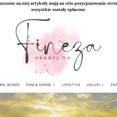
szczone na niej artykuły mają na celu pozycjonowanie str
wszystkie zostały opłacone.
NSE, BIZNES
DOM & OGRÓD
LIFESTYLE
USŁUGI
ZD