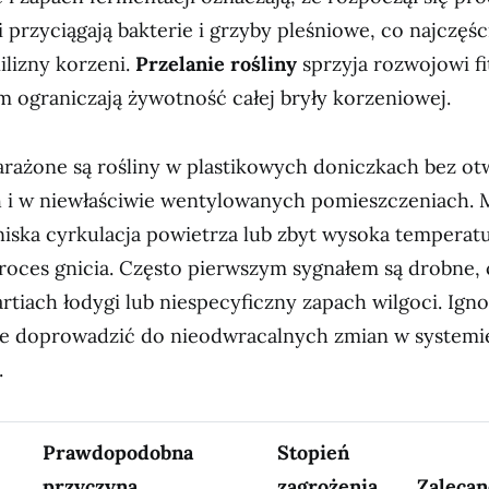
 przyciągają bakterie i grzyby pleśniowe, co najczęśc
ilizny korzeni.
Przelanie rośliny
sprzyja rozwojowi f
m ograniczają żywotność całej bryły korzeniowej.
arażone są rośliny w plastikowych doniczkach bez o
i w niewłaściwie wentylowanych pomieszczeniach. 
niska cyrkulacja powietrza lub zbyt wysoka temperatu
proces gnicia. Często pierwszym sygnałem są drobne,
rtiach łodygi lub niespecyficzny zapach wilgoci. Ign
 doprowadzić do nieodwracalnych zmian w systemi
.
Prawdopodobna
Stopień
przyczyna
zagrożenia
Zalecan