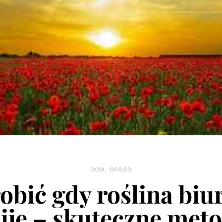
DOM, OGRÓD
obić gdy roślina bi
ije – skuteczne met