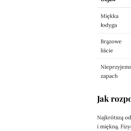
Miękka
łodyga
Brązowe
liście
Nieprzyjem
zapach
Jak rozpo
Najkrótszą odp
i miękną. Fiz