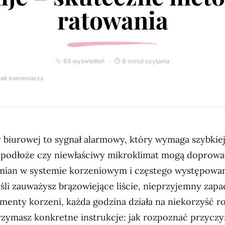
ratowania
65 wyświetleń
8 minut czytania
rak komentarzy
y biurowej to sygnał alarmowy, który wymaga szybkiej 
łe podłoże czy niewłaściwy mikroklimat mogą doprowa
ian w systemie korzeniowym i częstego występowa
śli zauważysz brązowiejące liście, nieprzyjemny zapa
menty korzeni, każda godzina działa na niekorzyść r
zymasz konkretne instrukcje: jak rozpoznać przyczyn