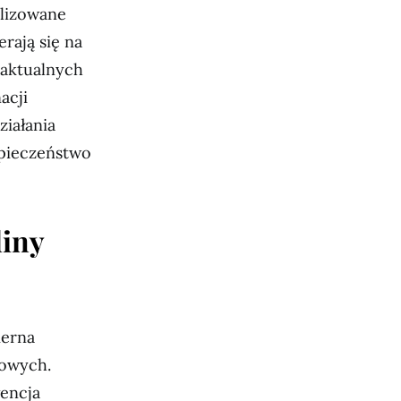
alizowane
rają się na
 aktualnych
acji
iałania
zpieczeństwo
liny
ierna
kowych.
wencja