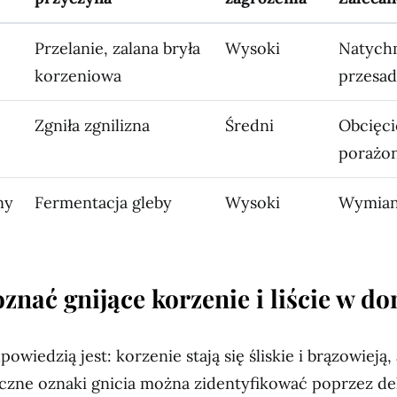
Przelanie, zalana bryła
Wysoki
Natych
korzeniowa
przesad
Zgniła zgnilizna
Średni
Obcięci
porażon
ny
Fermentacja gleby
Wysoki
Wymian
znać gnijące korzenie i liście w do
owiedzią jest: korzenie stają się śliskie i brązowieją, 
yczne oznaki gnicia można zidentyfikować poprzez de