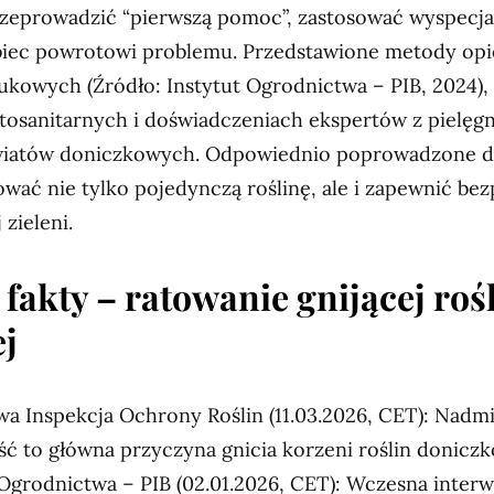
rzeprowadzić “pierwszą pomoc”, zastosować wyspecj
biec powrotowi problemu. Przedstawione metody opie
kowych (Źródło: Instytut Ogrodnictwa – PIB, 2024),
itosanitarnych i doświadczeniach ekspertów z pielęgn
iatów doniczkowych. Odpowiednio poprowadzone dz
wać nie tylko pojedynczą roślinę, ale i zapewnić be
 zieleni.
 fakty – ratowanie gnijącej roś
j
a Inspekcja Ochrony Roślin (11.03.2026, CET): Nadm
ść to główna przyczyna gnicia korzeni roślin donicz
 Ogrodnictwa – PIB (02.01.2026, CET): Wczesna inter