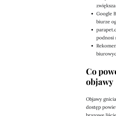
zwiększa
Google B
biurze o
parapet.
podnosi 
Rekomend
biurowyc
Co powod
objawy
Objawy gnicia
dostęp powiet
brązowe liści