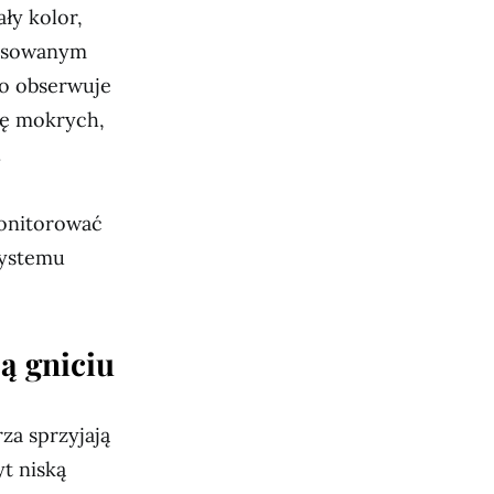
ały kolor,
ansowanym
sto obserwuje
ię mokrych,
.
monitorować
systemu
ą gniciu
za sprzyjają
t niską