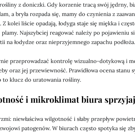
rośliny z doniczki. Gdy korzenie tracą swój jędrny, bi
zlam, a bryła rozpada się, mamy do czynienia z zaaw
 Z kolei liście opadają, łodyga staje się miękka i czę
 plamy. Najszybciej reagować należy po pojawieniu s
tii na łodydze oraz nieprzyjemnego zapachu podłoża
rnie przeprowadzać kontrolę wizualno-dotykową i 
eby oraz jej przewiewność. Prawidłowa ocena stanu 
to klucz do uratowania rośliny.
otność i mikroklimat biura sprzyjaj
mi: niewłaściwa wilgotność i słaby przepływ powietr
wojowi patogenów. W biurach często spotyka się zby