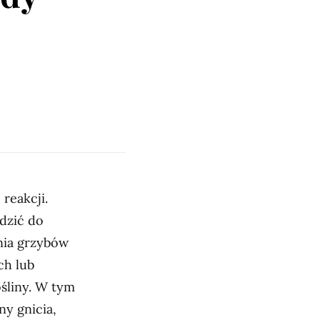
reakcji.
dzić do
nia grzybów
ch lub
ośliny. W tym
y gnicia,