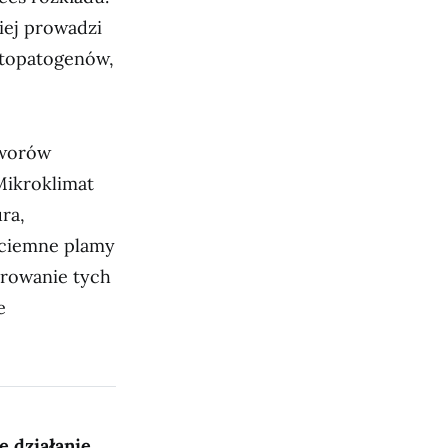
iej prowadzi
itopatogenów,
tworów
Mikroklimat
ra,
 ciemne plamy
orowanie tych
e
e działanie