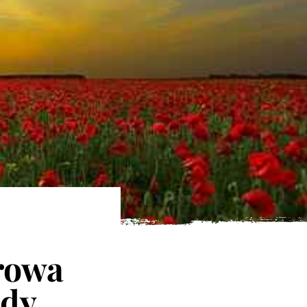
urowa
ody