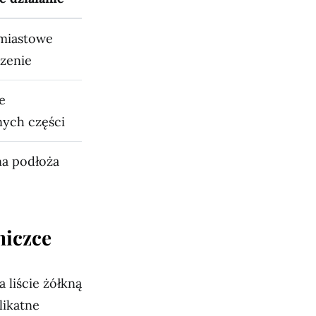
miastowe
zenie
e
ych części
a podłoża
niczce
a liście żółkną
likatne