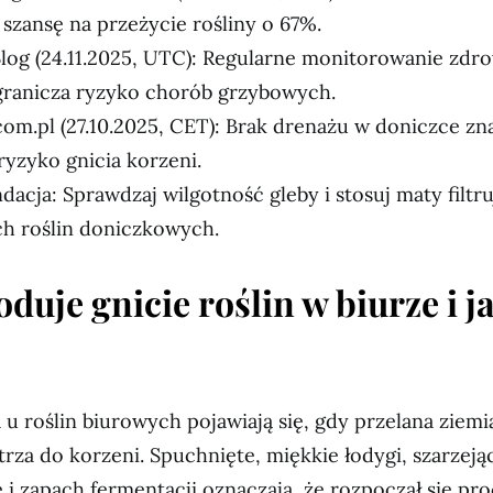
 szansę na przeżycie rośliny o 67%.
log (24.11.2025, UTC): Regularne monitorowanie zdro
granicza ryzyko chorób grzybowych.
com.pl (27.10.2025, CET): Brak drenażu w doniczce z
ryzyko gnicia korzeni.
acja: Sprawdzaj wilgotność gleby i stosuj maty filtr
h roślin doniczkowych.
uje gnicie roślin w biurze i ja
 u roślin biurowych pojawiają się, gdy przelana ziemi
rza do korzeni. Spuchnięte, miękkie łodygi, szarzeją
e i zapach fermentacji oznaczają, że rozpoczął się pro