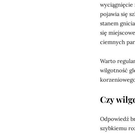
wyciągnięcie 
pojawia się s
stanem gnicia.
się miejscowe
ciemnych par
Warto regula
wilgotność gl
korzeniowego 
Czy wilg
Odpowiedź brz
szybkiemu roz