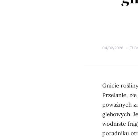
04/02/2026
B
Gnicie roślin
Przelanie, z
poważnych zm
glebowych. Je
wodniste frag
poradniku otr