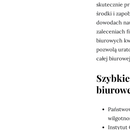
skutecznie p
środki i zapo
dowodach nau
zaleceniach f
biurowych kw
pozwolą urato
całej biurowej
Szybkie
biurowe
Państwow
wilgotno
Instytut