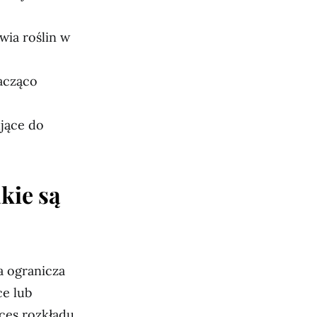
wia roślin w
nacząco
ujące do
kie są
a ogranicza
ce lub
ces rozkładu.