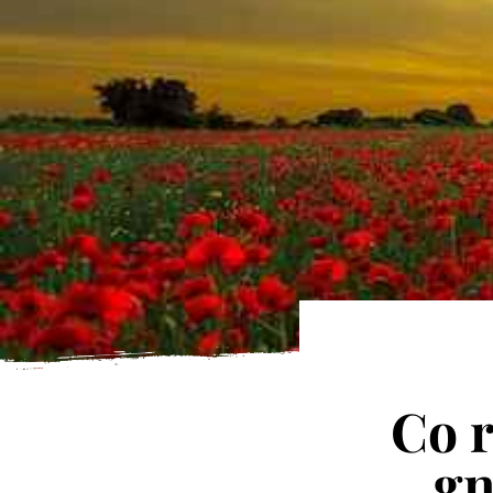
Co r
gn