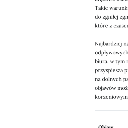
Takie warunki
do zgniłej zgn
które z czase
Najbardziej n
odpływowych 
biura, w tym 
przyspiesza 
na dolnych pa
objawów może
korzeniowym
Objaw