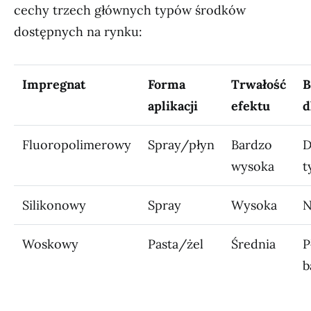
cechy trzech głównych typów środków
dostępnych na rynku:
Impregnat
Forma
Trwałość
B
aplikacji
efektu
d
Fluoropolimerowy
Spray/płyn
Bardzo
D
wysoka
t
Silikonowy
Spray
Wysoka
N
Woskowy
Pasta/żel
Średnia
P
b