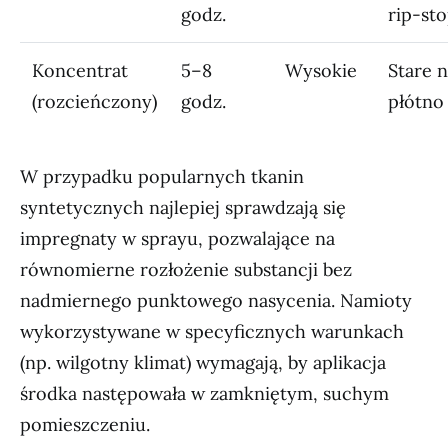
godz.
rip-st
Koncentrat
5–8
Wysokie
Stare 
(rozcieńczony)
godz.
płótno
W przypadku popularnych tkanin
syntetycznych najlepiej sprawdzają się
impregnaty w sprayu, pozwalające na
równomierne rozłożenie substancji bez
nadmiernego punktowego nasycenia. Namioty
wykorzystywane w specyficznych warunkach
(np. wilgotny klimat) wymagają, by aplikacja
środka następowała w zamkniętym, suchym
pomieszczeniu.