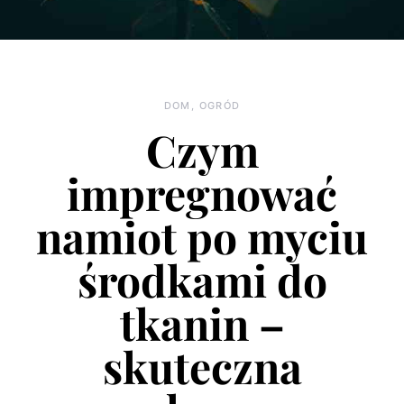
DOM, OGRÓD
Czym
impregnować
namiot po myciu
środkami do
tkanin –
skuteczna