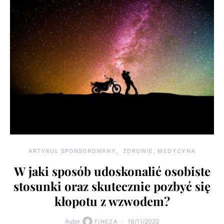
ARTYKUŁ SPONSOROWANY
ZDROWIE, MEDYCYNA
W jaki sposób udoskonalić osobiste
stosunki oraz skutecznie pozbyć się
kłopotu z wzwodem?
Autor
16/11/2022
FINEZA