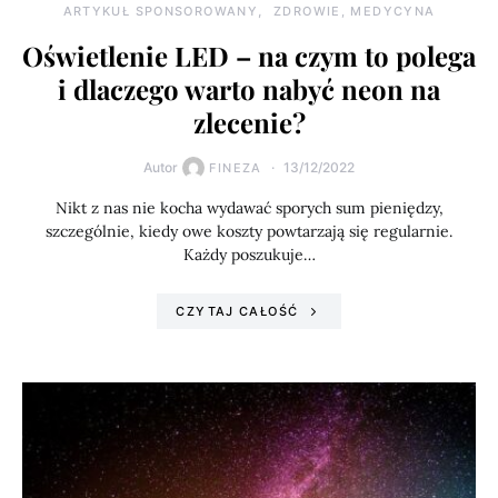
ARTYKUŁ SPONSOROWANY
ZDROWIE, MEDYCYNA
Oświetlenie LED – na czym to polega
i dlaczego warto nabyć neon na
zlecenie?
Autor
13/12/2022
FINEZA
Nikt z nas nie kocha wydawać sporych sum pieniędzy,
szczególnie, kiedy owe koszty powtarzają się regularnie.
Każdy poszukuje…
CZYTAJ CAŁOŚĆ