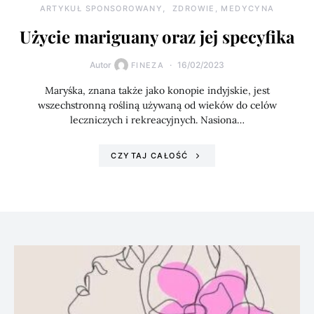
ARTYKUŁ SPONSOROWANY
ZDROWIE, MEDYCYNA
Użycie mariguany oraz jej specyfika
Autor
16/02/2023
FINEZA
Maryśka, znana także jako konopie indyjskie, jest
wszechstronną rośliną używaną od wieków do celów
leczniczych i rekreacyjnych. Nasiona…
CZYTAJ CAŁOŚĆ