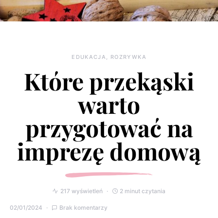
EDUKACJA, ROZRYWKA
Które przekąski
warto
przygotować na
imprezę domową
217 wyświetleń
2 minut czytania
02/01/2024
Brak komentarzy