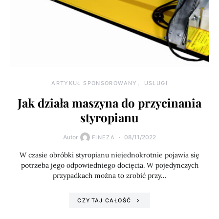
ARTYKUŁ SPONSOROWANY
USŁUGI
Jak działa maszyna do przycinania
styropianu
Autor
08/11/2022
FINEZA
W czasie obróbki styropianu niejednokrotnie pojawia się
potrzeba jego odpowiedniego docięcia. W pojedynczych
przypadkach można to zrobić przy…
CZYTAJ CAŁOŚĆ