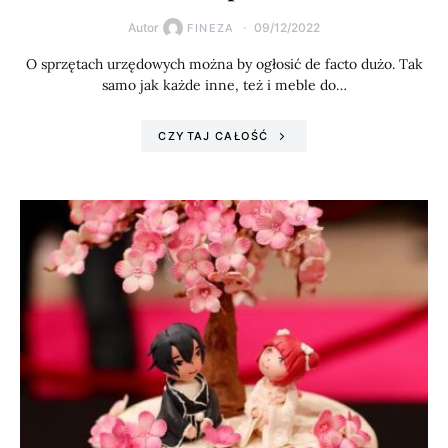
Autor
09/12/2022
FINEZA
O sprzętach urzędowych można by ogłosić de facto dużo. Tak
samo jak każde inne, też i meble do…
CZYTAJ CAŁOŚĆ