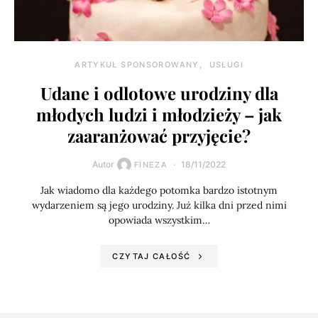
ARTYKUŁ SPONSOROWANY
USŁUGI
Udane i odlotowe urodziny dla
młodych ludzi i młodzieży – jak
zaaranżować przyjęcie?
Autor
18/11/2022
FINEZA
Jak wiadomo dla każdego potomka bardzo istotnym
wydarzeniem są jego urodziny. Już kilka dni przed nimi
opowiada wszystkim…
CZYTAJ CAŁOŚĆ