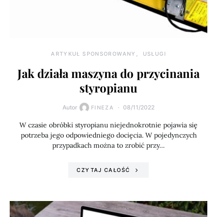
ARTYKUŁ SPONSOROWANY
USŁUGI
Jak działa maszyna do przycinania
styropianu
Autor
08/11/2022
FINEZA
W czasie obróbki styropianu niejednokrotnie pojawia się
potrzeba jego odpowiedniego docięcia. W pojedynczych
przypadkach można to zrobić przy…
CZYTAJ CAŁOŚĆ