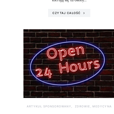
kierują się tu osoby…
CZYTAJ CAŁOŚĆ
ARTYKUŁ SPONSOROWANY
ZDROWIE, MEDYCYNA