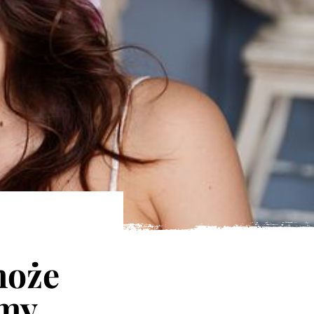
może
umy