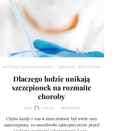
ARTYKUŁ SPONSOROWANY
ZDROWIE, MEDYCYNA
Dlaczego ludzie unikają
szczepionek na rozmaite
choroby
Autor
26/10/2022
FINEZA
Chyba każdy z nas w dzieciństwie był wiele razy
zaszczepiony, co umożliwiło zabezpieczenie przed