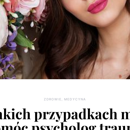
ZDROWIE, MEDYCYNA
akich przypadkach 
móc psycholog tra