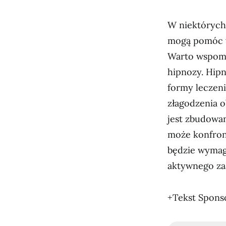
W niektórych 
mogą pomóc w
Warto wspomn
hipnozy. Hip
formy leczen
złagodzenia 
jest zbudowa
może konfron
będzie wymaga
aktywnego za
+Tekst Spon