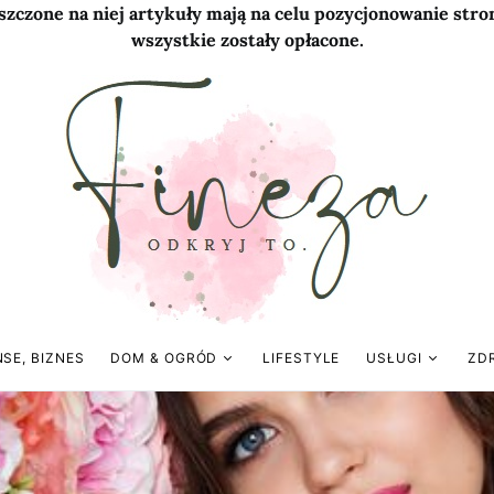
szczone na niej artykuły mają na celu pozycjonowanie str
wszystkie zostały opłacone.
NSE, BIZNES
DOM & OGRÓD
LIFESTYLE
USŁUGI
ZD