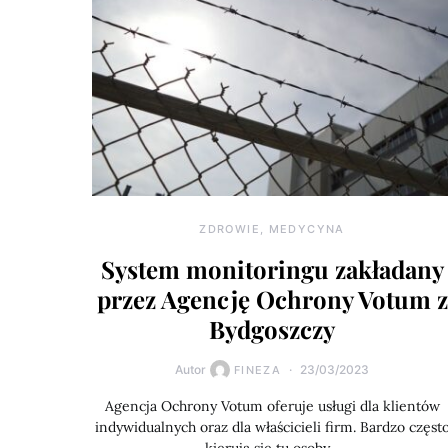
ZDROWIE, MEDYCYNA
System monitoringu zakładany
przez Agencję Ochrony Votum z
Bydgoszczy
Autor
23/03/2023
FINEZA
Agencja Ochrony Votum oferuje usługi dla klientów
indywidualnych oraz dla właścicieli firm. Bardzo częst