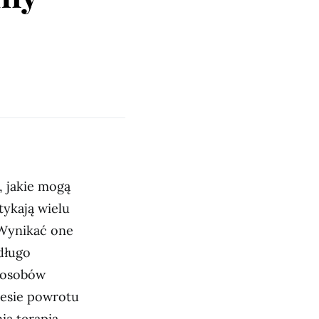
, jakie mogą
tykają wielu
 Wynikać one
długo
sposobów
cesie powrotu
ia terapia