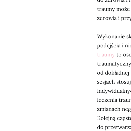
traumy może 
zdrowia i prz
Wykonanie sk
podejścia i n
traumy
to oso
traumatycznym
od dokładnej 
sesjach stosu
indywidualny
leczenia trau
zmianach neg
Kolejną częst
do przetwarz