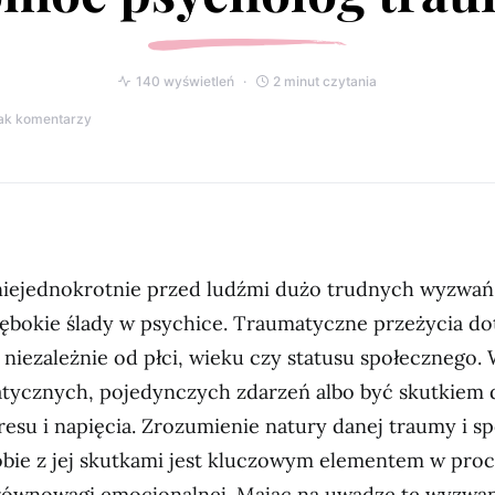
140 wyświetleń
2 minut czytania
ak komentarzy
 niejednokrotnie przed ludźmi dużo trudnych wyzwań
ębokie ślady w psychice. Traumatyczne przeżycia do
 niezależnie od płci, wieku czy statusu społecznego.
tycznych, pojedynczych zdarzeń albo być skutkiem 
resu i napięcia. Zrozumienie natury danej traumy i 
obie z jej skutkami jest kluczowym elementem w pro
 równowagi emocjonalnej. Mając na uwadze te wyzwan