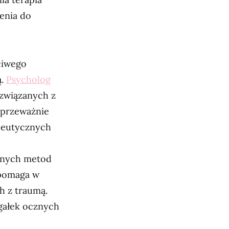
enia do
ciwego
ą.
Psycholog
 związanych z
 przeważnie
apeutycznych
arnych metod
 pomaga w
h z traumą.
 gałek ocznych