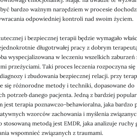
być bardzo ważnym narzędziem w procesie dochodz
ywracania odpowiedniej kontroli nad swoim życiem.
utecznej i bezpiecznej terapii będzie wymagało właś
iejednokrotnie długotrwałej pracy z dobrym terapeut
ba wyspecjalizowana w leczeniu wszelkich zaburzeń
i przeżyciami. Taki proces leczenia rozpoczyna się
diagnozy i zbudowania bezpiecznej relacji. przy ter
je się różnorodne metody i techniki, dopasowane do
ch potrzeb danego pacjenta. Jedną z bardziej popul
m jest terapia poznawczo-behawioralna, jaka bardzo
atywnych wzorców zachowania i myślenia związanyc
o stosowaną metodą jest EMDR, jaka analizuje ruchy
ania wspomnieć związanych z traumami.