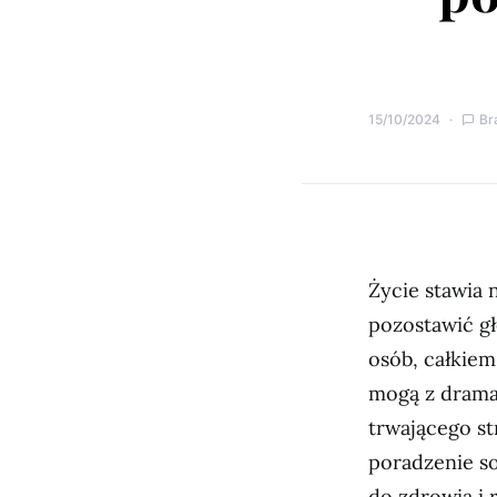
15/10/2024
Br
Życie stawia
pozostawić gł
osób, całkiem
mogą z drama
trwającego st
poradzenie s
do zdrowia i