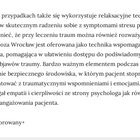
przypadkach także się wykorzystuje relaksacyjne tec
 skutecznym radzeniu sobie z symptomami stresu 
ieć, że przy leczeniu traum można również rozważy
noza Wrocław jest oferowana jako technika wspomag
ia, pomagająca w ułatwieniu dostępu do podświadomyc
objawów traumy. Bardzo ważnym elementem podczas ta
nie bezpiecznego środowiska, w którym pacjent stop
tować z traumatycznymi wspomnieniami i emocjami.
ł empatii i cierpliwości ze strony psychologa jak ró
angażowania pacjenta.
sorowany+