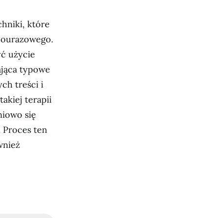
hniki, które
pourazowego.
ć użycie
ająca typowe
h treści i
kiej terapii
niowo się
 Proces ten
wnież