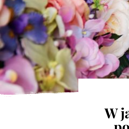
W j
po