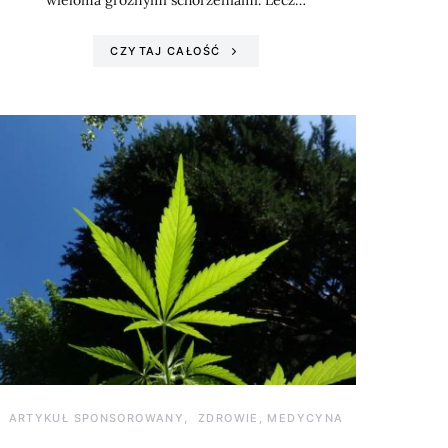
wieloma groźnymi schorzeniami. Lecz…
CZYTAJ CAŁOŚĆ
ARTYKUŁ SPONSOROWANY
ZDROWIE, MEDYCYNA