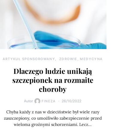
ARTYKUŁ SPONSOROWANY
ZDROWIE, MEDYCYNA
Dlaczego ludzie unikają
szczepionek na rozmaite
choroby
Autor
26/10/2022
FINEZA
Chyba każdy z nas w dzieciństwie był wiele razy
zaszczepiony, co umożliwiło zabezpieczenie przed
wieloma groźnymi schorzeniami. Lecz…