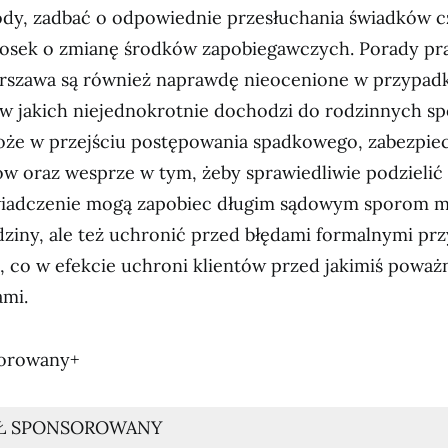
dy, zadbać o odpowiednie przesłuchania świadków cz
osek o zmianę środków zapobiegawczych. Porady p
szawa są również naprawdę nieocenione w przypad
w jakich niejednokrotnie dochodzi do rodzinnych sp
że w przejściu postępowania spadkowego, zabezpie
w oraz wesprze w tym, żeby sprawiedliwie podzielić 
wiadczenie mogą zapobiec długim sądowym sporom m
ziny, ale też uchronić przed błędami formalnymi prz
, co w efekcie uchroni klientów przed jakimiś powa
mi.
sorowany+
Ł SPONSOROWANY