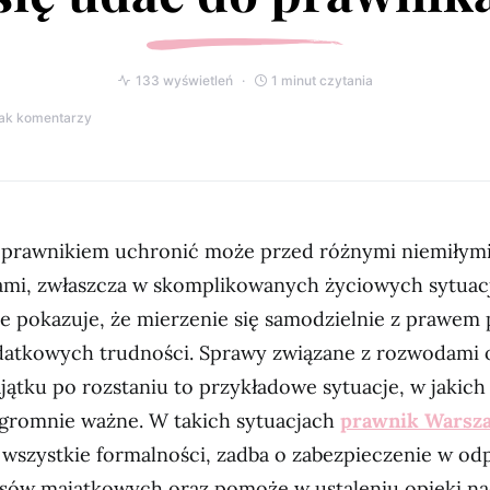
133 wyświetleń
1 minut czytania
ak komentarzy
z prawnikiem uchronić może przed różnymi niemiłym
mi, zwłaszcza w skomplikowanych życiowych sytuac
e pokazuje, że mierzenie się samodzielnie z prawem
datkowych trudności. Sprawy związane z rozwodami 
ątku po rozstaniu to przykładowe sytuacje, w jakich
ogromnie ważne. W takich sytuacjach
prawnik Warsz
 wszystkie formalności, zadba o zabezpieczenie w o
esów majątkowych oraz pomoże w ustaleniu opieki na