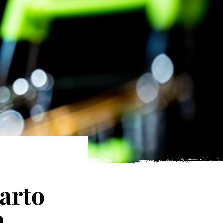
arto
a