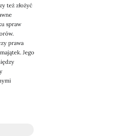
y też złożyć
rawne
ku spraw
orów.
czy prawa
majątek. Jego
iędzy
y
żnymi