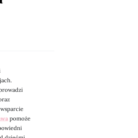
i
jach.
 prowadzi
oraz
 wsparcie
awa
pomoże
dpowiedni
d dziećmi.