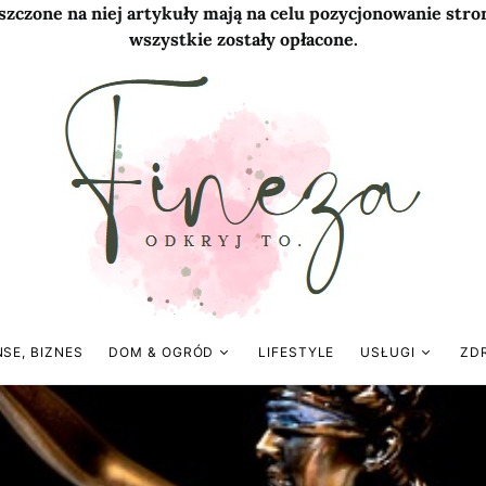
szczone na niej artykuły mają na celu pozycjonowanie str
wszystkie zostały opłacone.
NSE, BIZNES
DOM & OGRÓD
LIFESTYLE
USŁUGI
ZD