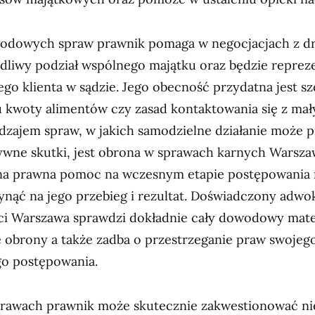
odowych spraw prawnik pomaga w negocjacjach z dr
edliwy podział wspólnego majątku oraz będzie reprez
ego klienta w sądzie. Jego obecność przydatna jest s
u kwoty alimentów czy zasad kontaktowania się z mał
zajem spraw, w jakich samodzielne działanie może p
ywne skutki, jest obrona w sprawach karnych Warsza
zna prawna pomoc na wczesnym etapie postępowania
nąć na jego przebieg i rezultat. Doświadczony adwo
i Warszawa sprawdzi dokładnie cały dowodowy mater
ię obrony a także zadba o przestrzeganie praw swojego
go postępowania.
rawach prawnik może skutecznie zakwestionować ni