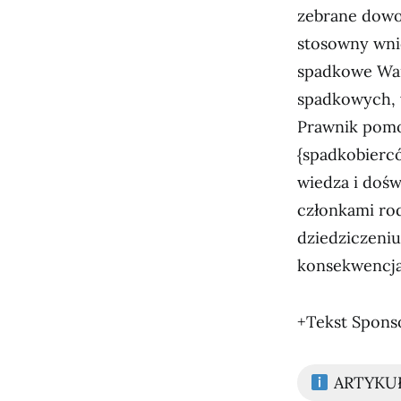
zebrane dowo
stosowny wni
spadkowe War
spadkowych, 
Prawnik pomo
{spadkobiercó
wiedza i doś
członkami rod
dziedziczeniu
konsekwencja
+Tekst Spon
ARTYKU