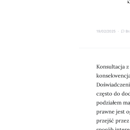
19/02/2025
Br
Konsultacja 
konsekwencja
Doświadczeni
często do do
podziałem maj
prawne jest 
przejść przez
sposób inter