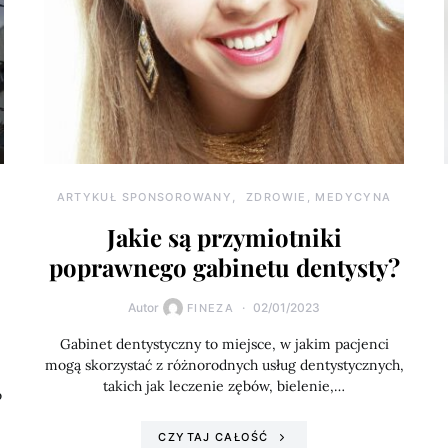
ARTYKUŁ SPONSOROWANY
ZDROWIE, MEDYCYNA
Jakie są przymiotniki
poprawnego gabinetu dentysty?
Autor
02/01/2023
FINEZA
Gabinet dentystyczny to miejsce, w jakim pacjenci
mogą skorzystać z różnorodnych usług dentystycznych,
takich jak leczenie zębów, bielenie,…
o
CZYTAJ CAŁOŚĆ