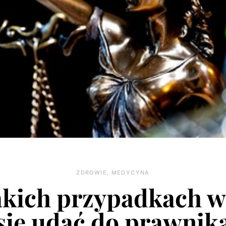
ZDROWIE, MEDYCYNA
akich przypadkach w
się udać do prawnik