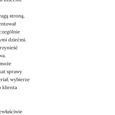
ugą stroną,
entował
zczególnie
ymi dziećmi.
rzynieść
wa.
 może
kat sprawy
iał, wybierze
 klienta
ewłaściwie