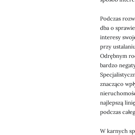
Podczas rozw
dba o sprawi
interesy swoj
przy ustalani
Odrębnym rod
bardzo negat
Specjalistyc
znacząco wpły
nieruchomośc
najlepszą lin
podczas całe
W karnych sp