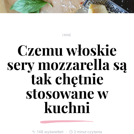
INNE
Czemu włoskie
sery mozzarella są
tak chętnie
stosowane w
kuchni
148 wyświetleń
2 minut czytania