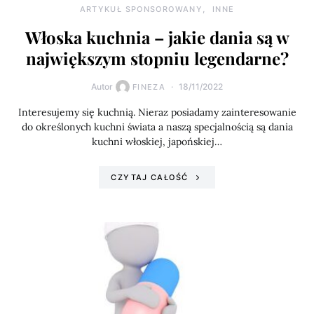
ARTYKUŁ SPONSOROWANY
INNE
Włoska kuchnia – jakie dania są w
największym stopniu legendarne?
Autor
18/11/2022
FINEZA
Interesujemy się kuchnią. Nieraz posiadamy zainteresowanie
do określonych kuchni świata a naszą specjalnością są dania
kuchni włoskiej, japońskiej…
CZYTAJ CAŁOŚĆ