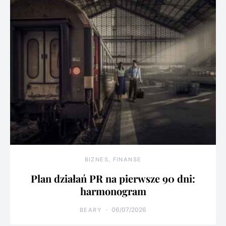
BIZNES, FINANSE
Plan działań PR na pierwsze 90 dni:
harmonogram
06/07/2026
BEARY