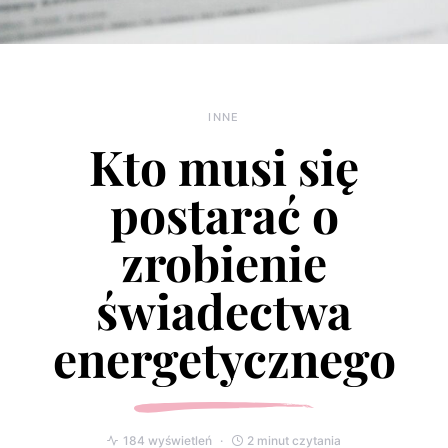
INNE
Kto musi się
postarać o
zrobienie
świadectwa
energetycznego
184 wyświetleń
2 minut czytania