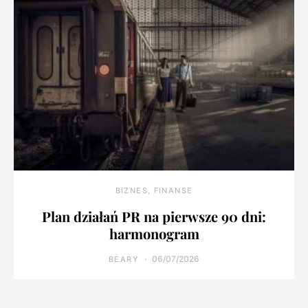
BIZNES, FINANSE
Plan działań PR na pierwsze 90 dni:
harmonogram
06/07/2026
BEARY