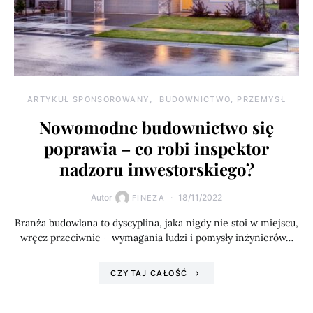
ARTYKUŁ SPONSOROWANY
BUDOWNICTWO, PRZEMYSŁ
Nowomodne budownictwo się
poprawia – co robi inspektor
nadzoru inwestorskiego?
Autor
18/11/2022
FINEZA
Branża budowlana to dyscyplina, jaka nigdy nie stoi w miejscu,
wręcz przeciwnie – wymagania ludzi i pomysły inżynierów…
CZYTAJ CAŁOŚĆ