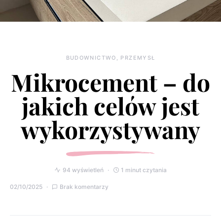
BUDOWNICTWO, PRZEMYSŁ
Mikrocement – do
jakich celów jest
wykorzystywany
94 wyświetleń
1 minut czytania
02/10/2025
Brak komentarzy