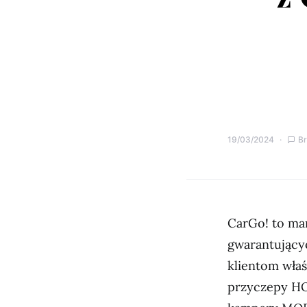
19/03/2024
B
CarGo! to ma
gwarantujący
klientom właś
przyczepy HO