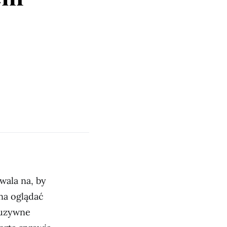
wala na, by
na oglądać
luzywne