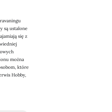
aravaningu
cy są ustalone
jamiają się z
wiedniej
usowych
alonu można
osobom, które
erwis Hobby,