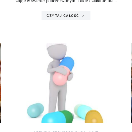
zdjęć w świetle podczerwonym. Takie działanie ma…
CZYTAJ CAŁOŚĆ