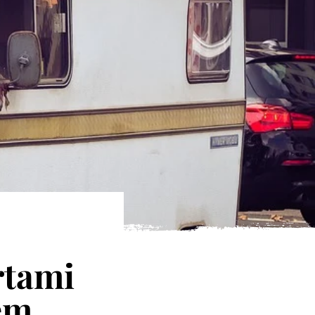
rtami
em