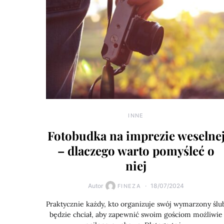
INNE
Fotobudka na imprezie weselne
– dlaczego warto pomyśleć o
niej
Autor
18/07/2024
FINEZA
Praktycznie każdy, kto organizuje swój wymarzony ślu
będzie chciał, aby zapewnić swoim gościom możliwie