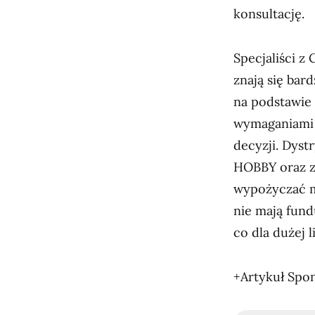
konsultację.
Specjaliści z
znają się bar
na podstawie 
wymaganiami 
decyzji. Dys
HOBBY oraz z
wypożyczać m
nie mają fund
co dla dużej l
+Artykuł Spo