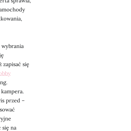
rta sprawia,
 Samochody
tkowania,
 wybrania
ję
 zapisać się
obby
ng.
 kampera.
is przed –
asować
ryjne
 się na