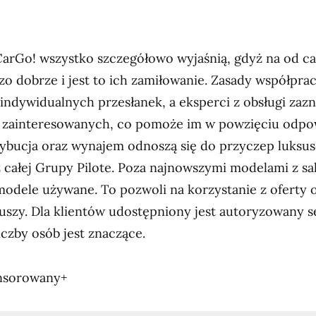
 CarGo! wszystko szczegółowo wyjaśnią, gdyż na od c
dzo dobrze i jest to ich zamiłowanie. Zasady współpra
indywidualnych przesłanek, a eksperci z obsługi zazna
zainteresowanych, co pomoże im w powzięciu odpo
trybucja oraz wynajem odnoszą się do przyczep luks
 całej Grupy Pilote. Poza najnowszymi modelami z s
odele używane. To pozwoli na korzystanie z oferty 
uszy. Dla klientów udostępniony jest autoryzowany s
iczby osób jest znaczące.
nsorowany+