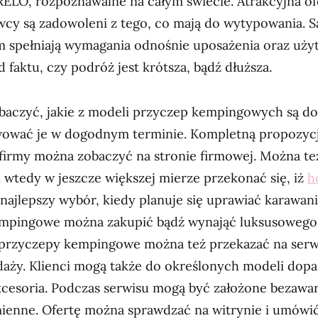
LO, rozpoznawalne na całym świecie. Atrakcyjna ofe
awcy są zadowoleni z tego, co mają do wytypowania.
m spełniają wymagania odnośnie uposażenia oraz uży
d faktu, czy podróż jest krótsza, bądź dłuższa.
baczyć, jakie z modeli przyczep kempingowych są do
wować je w dogodnym terminie. Kompletną propozyc
irmy można zobaczyć na stronie firmowej. Można też
i wtedy w jeszcze większej mierze przekonać się, iż
h
najlepszy wybór, kiedy planuje się uprawiać karawani
mpingowe można zakupić bądź wynająć luksusowego
rzyczepy kempingowe można też przekazać na serw
daży. Klienci mogą także do określonych modeli dop
cesoria. Podczas serwisu mogą być założone bezawa
ienne. Ofertę można sprawdzać na witrynie i umówić