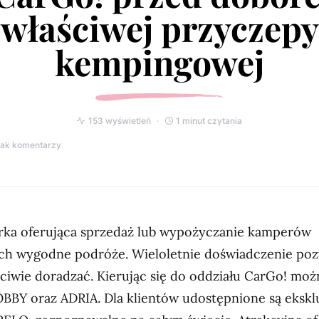
właściwej przyczepy
kempingowej
153 wyświetleń
1 minut czytania
rak komentarzy
rka oferująca sprzedaż lub wypożyczanie kamperów
ch wygodne podróże. Wieloletnie doświadczenie poz
ciwie doradzać. Kierując się do oddziału CarGo! moż
BBY oraz ADRIA. Dla klientów udostępnione są eksk