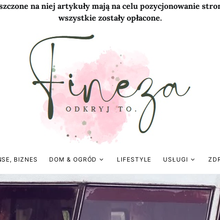
szczone na niej artykuły mają na celu pozycjonowanie str
wszystkie zostały opłacone.
NSE, BIZNES
DOM & OGRÓD
LIFESTYLE
USŁUGI
ZD