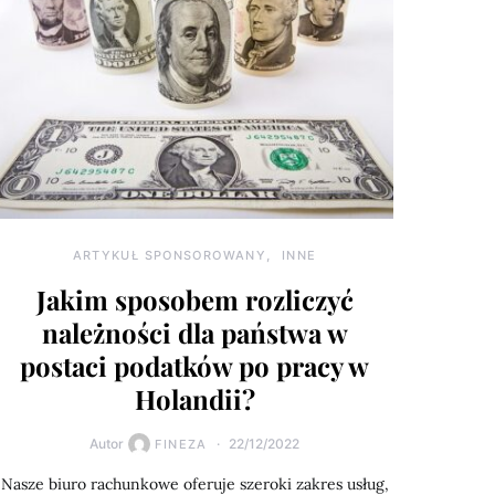
ARTYKUŁ SPONSOROWANY
INNE
Jakim sposobem rozliczyć
należności dla państwa w
postaci podatków po pracy w
Holandii?
Autor
22/12/2022
FINEZA
Nasze biuro rachunkowe oferuje szeroki zakres usług,