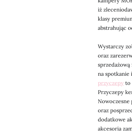
kampery MORE
iż zleceniod
klasy premiu
abstrahując o
Wystarczy zo
oraz zarezer
sprzedażową f
na spotkanie 
przyczepy
to 
Przyczepy ke
Nowoczesne p
oraz posprze
dodatkowe ak
akcesoria zam