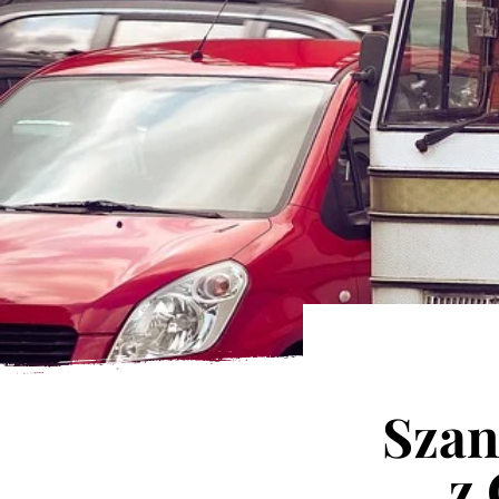
Szan
z