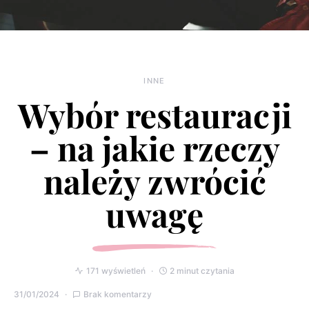
INNE
Wybór restauracji
– na jakie rzeczy
należy zwrócić
uwagę
171 wyświetleń
2 minut czytania
31/01/2024
Brak komentarzy